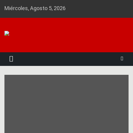
Skip
Miércoles, Agosto 5, 2026
to
content
Noticias 23