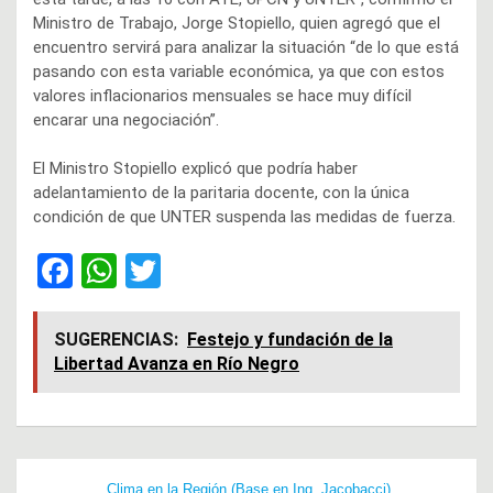
Ministro de Trabajo, Jorge Stopiello, quien agregó que el
encuentro servirá para analizar la situación “de lo que está
pasando con esta variable económica, ya que con estos
valores inflacionarios mensuales se hace muy difícil
encarar una negociación”.
El Ministro Stopiello explicó que podría haber
adelantamiento de la paritaria docente, con la única
condición de que UNTER suspenda las medidas de fuerza.
F
W
T
a
h
wi
ce
at
tt
SUGERENCIAS:
Festejo y fundación de la
Libertad Avanza en Río Negro
b
s
er
o
A
o
p
Navegación
k
p