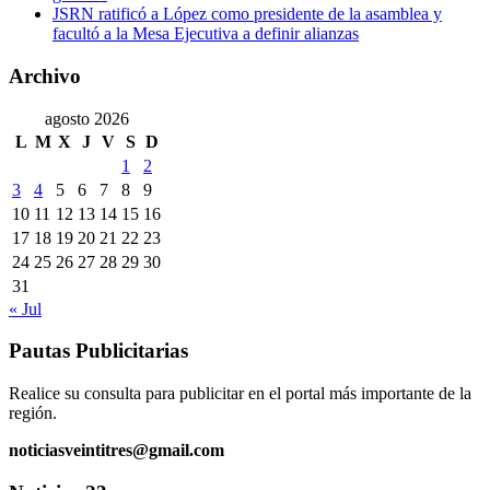
JSRN ratificó a López como presidente de la asamblea y
facultó a la Mesa Ejecutiva a definir alianzas
Archivo
agosto 2026
L
M
X
J
V
S
D
1
2
3
4
5
6
7
8
9
10
11
12
13
14
15
16
17
18
19
20
21
22
23
24
25
26
27
28
29
30
31
« Jul
Pautas Publicitarias
Realice su consulta para publicitar en el portal más importante de la
región.
noticiasveintitres@gmail.com