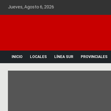
Skip
Jueves, Agosto 6, 2026
to
content
INICIO
LOCALES
LÍNEA SUR
PROVINCIALES