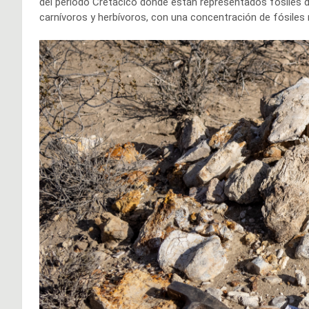
del período Cretácico donde están representados fósiles d
carnívoros y herbívoros, con una concentración de fósiles 