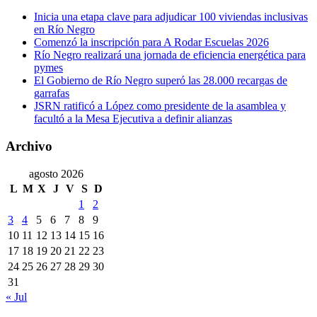
Inicia una etapa clave para adjudicar 100 viviendas inclusivas
en Río Negro
Comenzó la inscripción para A Rodar Escuelas 2026
Río Negro realizará una jornada de eficiencia energética para
pymes
El Gobierno de Río Negro superó las 28.000 recargas de
garrafas
JSRN ratificó a López como presidente de la asamblea y
facultó a la Mesa Ejecutiva a definir alianzas
Archivo
agosto 2026
L
M
X
J
V
S
D
1
2
3
4
5
6
7
8
9
10
11
12
13
14
15
16
17
18
19
20
21
22
23
24
25
26
27
28
29
30
31
« Jul