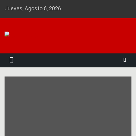
Skip
Jueves, Agosto 6, 2026
to
content
Noticias 23