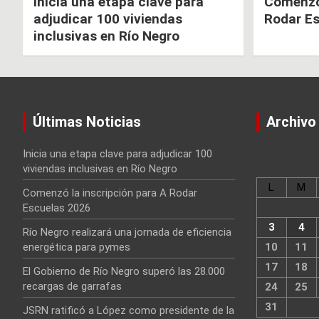
Inicia una etapa clave para
Comenzó 
adjudicar 100 viviendas
Rodar E
inclusivas en Río Negro
Últimas Noticias
Archivo
Inicia una etapa clave para adjudicar 100
viviendas inclusivas en Río Negro
L
M
Comenzó la inscripción para A Rodar
Escuelas 2026
3
4
Río Negro realizará una jornada de eficiencia
energética para pymes
10
11
17
18
El Gobierno de Río Negro superó las 28.000
recargas de garrafas
24
25
31
JSRN ratificó a López como presidente de la