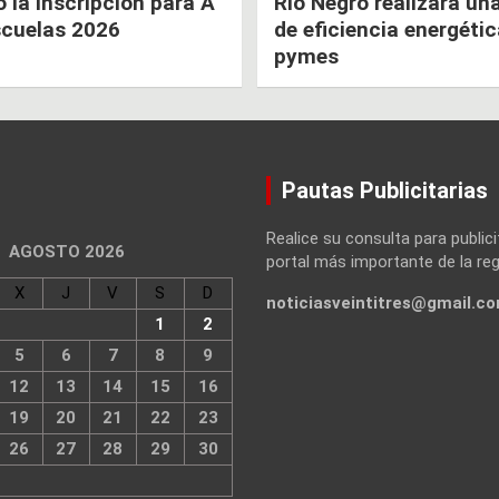
la inscripción para A
Río Negro realizará un
scuelas 2026
de eficiencia energéti
pymes
Pautas Publicitarias
Realice su consulta para publici
AGOSTO 2026
portal más importante de la reg
X
J
V
S
D
noticiasveintitres@gmail.c
1
2
5
6
7
8
9
12
13
14
15
16
19
20
21
22
23
26
27
28
29
30