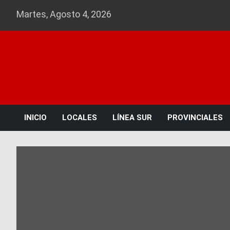
Skip
Martes, Agosto 4, 2026
to
content
INICIO
LOCALES
LÍNEA SUR
PROVINCIALES