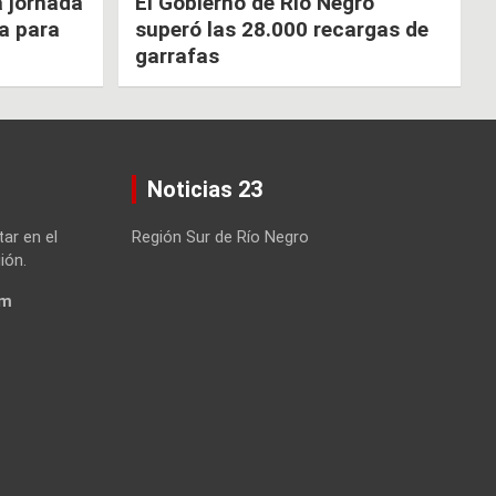
a jornada
El Gobierno de Río Negro
ca para
superó las 28.000 recargas de
garrafas
Noticias 23
tar en el
Región Sur de Río Negro
ión.
om