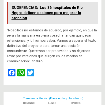
SUGERENCIAS:
Los 36 hospitales de Río
Negro definen acciones para mejorar la
atención
“Nosotros no estamos de acuerdo, por ejemplo, en que la
pera y la manzana en plena cosecha tengan que pagar
retenciones, y lo hicimos saber. Vamos a esperar el texto
definitivo del proyecto para tomar una decisión
contundente. Queremos ser precavidos y no dejarnos
llevar por versiones que surgen en los medios de
comunicación”, finalizó.
F
W
T
a
h
wi
ce
at
tt
b
s
er
Navegación
o
A
de