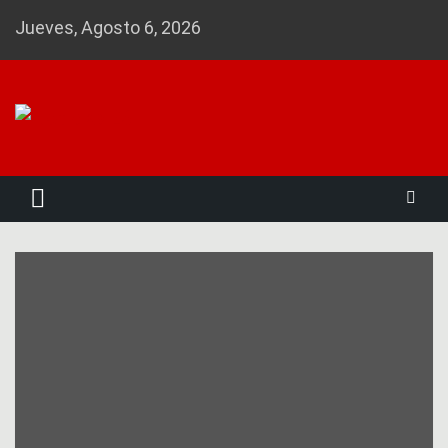
Skip
Jueves, Agosto 6, 2026
to
content
Noticias 23