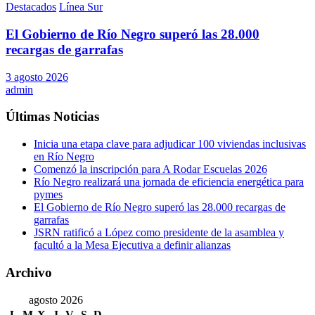
Destacados
Línea Sur
El Gobierno de Río Negro superó las 28.000
recargas de garrafas
3 agosto 2026
admin
Últimas Noticias
Inicia una etapa clave para adjudicar 100 viviendas inclusivas
en Río Negro
Comenzó la inscripción para A Rodar Escuelas 2026
Río Negro realizará una jornada de eficiencia energética para
pymes
El Gobierno de Río Negro superó las 28.000 recargas de
garrafas
JSRN ratificó a López como presidente de la asamblea y
facultó a la Mesa Ejecutiva a definir alianzas
Archivo
agosto 2026
L
M
X
J
V
S
D