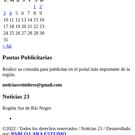
1
2
3
4
5
6
7
8
9
10
11
12
13
14
15
16
17
18
19
20
21
22
23
24
25
26
27
28
29
30
31
« Jul
Pautas Publicitarias
Realice su consulta para publicitar en el portal más importante de la
región.
noticiasveintitres@gmail.com
Noticias 23
Región Sur de Río Negro
©2022 / Todos los derechos reservados / Noticias 23 / Desarrollado
por:
PABLO LARA ESTUDIO