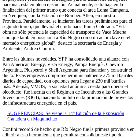
nacional, está en plena ejecución. Actualmente, se trabaja en la
finalización del primer tramo que conecta el área Loma Campana,
en Neuquén, con la Estación de Bombeo Allen, en nuestra
Provincia. Paralelamente, se iniciaron las tareas preliminares para el
segundo tramo, que llevará el crudo hacia Punta Colorada. “Esta
obra no sólo potencia la capacidad de transporte de Vaca Muerta,
sino que también posiciona a Río Negro como un actor clave en el
mercado energético global”, destacó la secretaria de Energía y
Ambiente, Andrea Confini.
Entre las últimas novedades, YPF ha consolidado una alianza con
Pan American Energy, Vista Energy, Pampa Energía, Chevron
Argentina, Pluspetrol y Shell Argentina para financiar y construir el
ducto. Estas empresas comprometieron inicialmente 275 mil barriles
diarios de capacidad, con opciones para llegar a 230 mil barriles
más. Además, VMOS, la sociedad anónima creada para operar el
oleoducto, fue inscrita en el Régimen de Incentivos a las Grandes
Inversiones (RIGI), marcando un hito en la promoción de proyectos
de infraestructura energética en el país.
SUGERENCIAS:
Se viene la 14° Edición de la Exposición
Ganadera en Maquinchao
Confini recordó de hecho que Río Negro fue la primera provincia en
adherir a esta herramienta que permitirá consolidar este tipo de