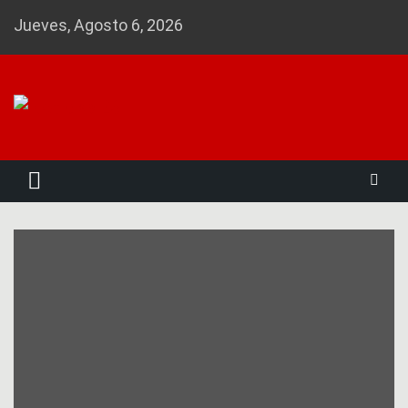
Skip
Jueves, Agosto 6, 2026
to
content
Noticias 23