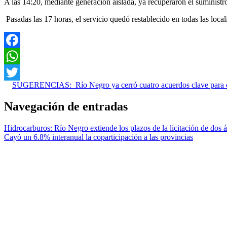
A las 14:20, mediante generación aislada, ya recuperaron el suminist
Pasadas las 17 horas, el servicio quedó restablecido en todas las local
Facebook
WhatsApp
SUGERENCIAS:
Río Negro ya cerró cuatro acuerdos clave para e
Twitter
Navegación de entradas
Hidrocarburos: Río Negro extiende los plazos de la licitación de dos á
Cayó un 6.8% interanual la coparticipación a las provincias