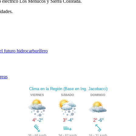
ro eléctrico Los Menucos y Sierra Colorada.
idades.
l futuro hidrocarburífero
reas