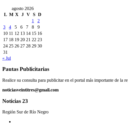
agosto 2026
L
M
X
J
V
S
D
1
2
3
4
5
6
7
8
9
10
11
12
13
14
15
16
17
18
19
20
21
22
23
24
25
26
27
28
29
30
31
« Jul
Pautas Publicitarias
Realice su consulta para publicitar en el portal más importante de la r
noticiasveintitres@gmail.com
Noticias 23
Región Sur de Río Negro