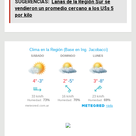
ce
at
tt
SUGERENCIAS:
Lanas de la Región Sur se
vendieron un promedio cercano a los U$s 5
b
s
er
por kilo
o
A
o
p
k
p
Navegación
de
entradas