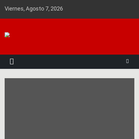
Skip
Viernes, Agosto 7, 2026
to
content
Noticias 23