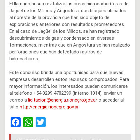
El llamado busca revitalizar las áreas hidrocarburíferas de
Jagüel de los Milicos y Angostura, dos bloques ubicados
al noreste de la provincia que han sido objeto de
exploraciones anteriores con resultados prometedores.
En el caso de Jagüel de los Milicos, se han registrado
descubrimientos de gas y condensado en diversas
formaciones, mientras que en Angostura se han realizado
perforaciones que han detectado rastros de
hidrocarburos.
Este concurso brinda una oportunidad para que nuevas
empresas desarrollen estos recursos comprobados. Para
mayor información, los interesados pueden comunicarse
al teléfono +54 0299 4782299 (interno 1014), enviar un
correo a
licitacion@energia.rionegro.gov.ar
o acceder al
sitio
http://energia.rionegro.gov.ar
.
F
W
T
a
h
wi