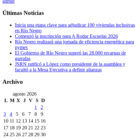
admin
Últimas Noticias
Inicia una etapa clave para adjudicar 100 viviendas inclusivas
en Río Negro
Comenzó la inscripción para A Rodar Escuelas 2026
Río Negro realizará una jornada de eficiencia energética para
pymes
El Gobierno de Río Negro superó las 28.000 recargas de
garrafas
JSRN ratificó a López como presidente de la asamblea y
facultó a la Mesa Ejecutiva a definir alianzas
Archivo
agosto 2026
L
M
X
J
V
S
D
1
2
3
4
5
6
7
8
9
10
11
12
13
14
15
16
17
18
19
20
21
22
23
24
25
26
27
28
29
30