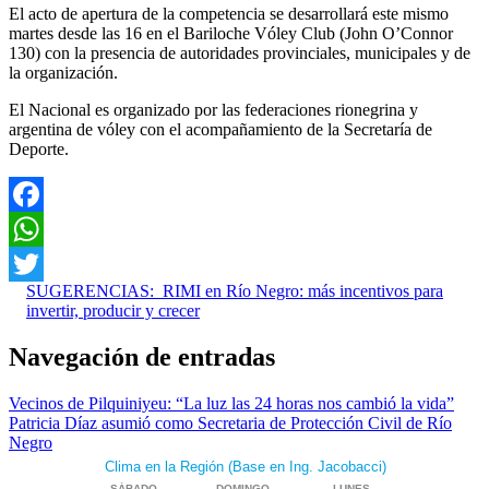
El acto de apertura de la competencia se desarrollará este mismo
martes desde las 16 en el Bariloche Vóley Club (John O’Connor
130) con la presencia de autoridades provinciales, municipales y de
la organización.
El Nacional es organizado por las federaciones rionegrina y
argentina de vóley con el acompañamiento de la Secretaría de
Deporte.
Facebook
WhatsApp
SUGERENCIAS:
RIMI en Río Negro: más incentivos para
Twitter
invertir, producir y crecer
Navegación de entradas
Vecinos de Pilquiniyeu: “La luz las 24 horas nos cambió la vida”
Patricia Díaz asumió como Secretaria de Protección Civil de Río
Negro