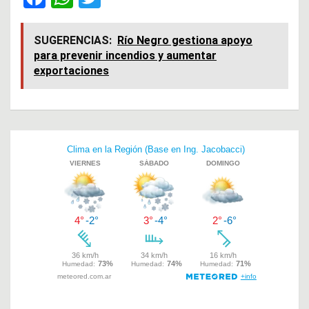
a
h
wi
ce
at
tt
SUGERENCIAS:
Río Negro gestiona apoyo
para prevenir incendios y aumentar
b
s
er
exportaciones
o
A
o
p
k
p
Navegación
de
entradas