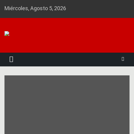
Skip
Miércoles, Agosto 5, 2026
to
content
Noticias 23