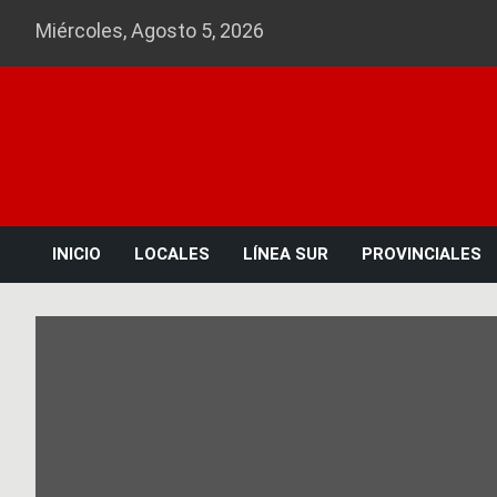
Skip
Miércoles, Agosto 5, 2026
to
content
INICIO
LOCALES
LÍNEA SUR
PROVINCIALES