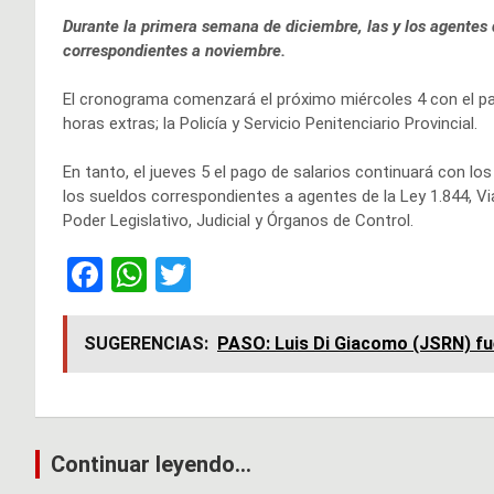
Durante la primera semana de diciembre, las y los agentes 
correspondientes a noviembre.
El cronograma comenzará el próximo miércoles 4 con el pago
horas extras; la Policía y Servicio Penitenciario Provincial.
En tanto, el jueves 5 el pago de salarios continuará con lo
los sueldos correspondientes a agentes de la Ley 1.844, V
Poder Legislativo, Judicial y Órganos de Control.
F
W
T
a
h
wi
ce
at
tt
SUGERENCIAS:
PASO: Luis Di Giacomo (JSRN) fu
b
s
er
o
A
o
p
Navegación
Continuar leyendo...
k
p