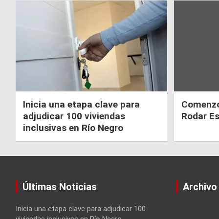
de
entradas
Inicia una etapa clave para
Comenzó 
adjudicar 100 viviendas
Rodar E
inclusivas en Río Negro
Últimas Noticias
Archivo
Inicia una etapa clave para adjudicar 100
viviendas inclusivas en Río Negro