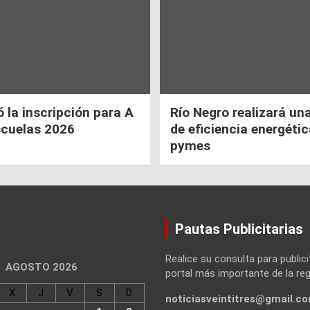
la inscripción para A
Río Negro realizará un
scuelas 2026
de eficiencia energéti
pymes
Pautas Publicitarias
Realice su consulta para publici
AGOSTO 2026
portal más importante de la reg
X
J
V
S
D
noticiasveintitres@gmail.c