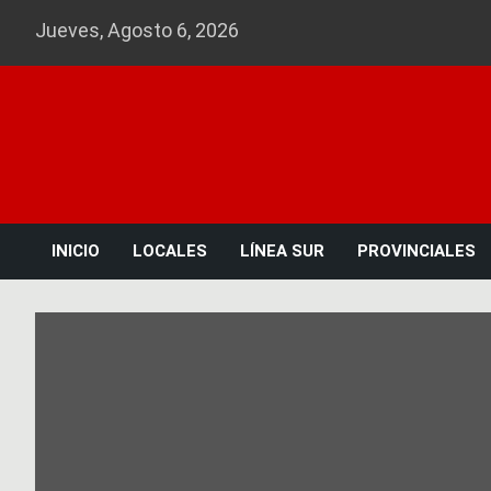
Skip
Jueves, Agosto 6, 2026
to
content
INICIO
LOCALES
LÍNEA SUR
PROVINCIALES