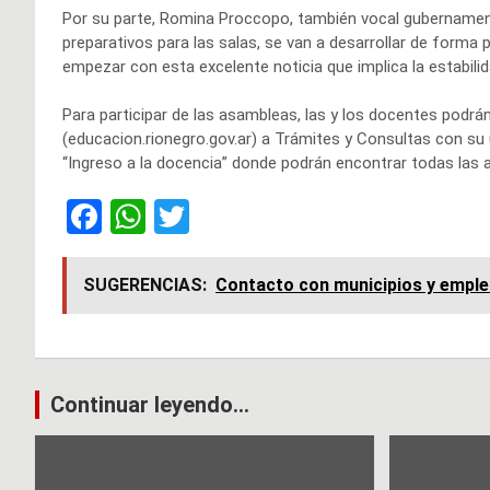
Por su parte, Romina Proccopo, también vocal gubernament
preparativos para las salas, se van a desarrollar de forma
empezar con esta excelente noticia que implica la estabili
Para participar de las asambleas, las y los docentes podrán
(educacion.rionegro.gov.ar) a Trámites y Consultas con su us
“Ingreso a la docencia” donde podrán encontrar todas las 
F
W
T
a
h
wi
ce
at
tt
SUGERENCIAS:
Contacto con municipios y empleo 
b
s
er
o
A
o
p
Navegación
Continuar leyendo...
k
p
de