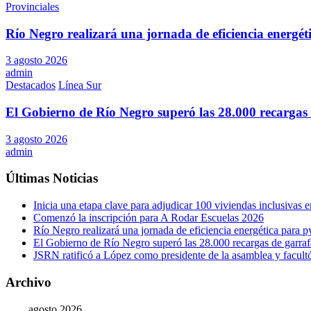
Provinciales
Río Negro realizará una jornada de eficiencia energé
3 agosto 2026
admin
Destacados
Línea Sur
El Gobierno de Río Negro superó las 28.000 recargas 
3 agosto 2026
admin
Últimas Noticias
Inicia una etapa clave para adjudicar 100 viviendas inclusivas
Comenzó la inscripción para A Rodar Escuelas 2026
Río Negro realizará una jornada de eficiencia energética para 
El Gobierno de Río Negro superó las 28.000 recargas de garraf
JSRN ratificó a López como presidente de la asamblea y facultó 
Archivo
agosto 2026