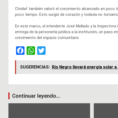
Choilaf también valoró el crecimiento alcanzado en poco t
poco tiempo. Esto surgió de corazón y todavía no tomamos
En este marco, el intendente José Mellado y la Inspectora 
entrega de la personería jurídica a la institución, un paso
crecimiento del espacio comunitario.
F
W
T
a
h
wi
ce
at
tt
SUGERENCIAS:
Río Negro llevará energía solar a 
b
s
er
o
A
o
p
Navegación
Continuar leyendo...
k
p
de