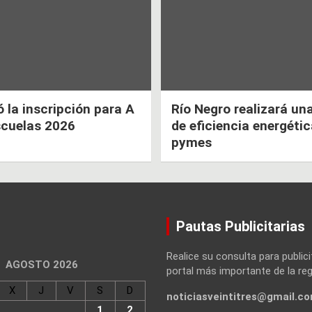
la inscripción para A
Río Negro realizará un
scuelas 2026
de eficiencia energéti
pymes
Pautas Publicitarias
Realice su consulta para publici
AGOSTO 2026
portal más importante de la reg
X
J
V
S
D
noticiasveintitres@gmail.c
1
2