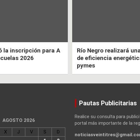
la inscripción para A
Río Negro realizará un
scuelas 2026
de eficiencia energéti
pymes
Pautas Publicitarias
Realice su consulta para publici
AGOSTO 2026
portal más importante de la reg
X
J
V
S
D
noticiasveintitres@gmail.c