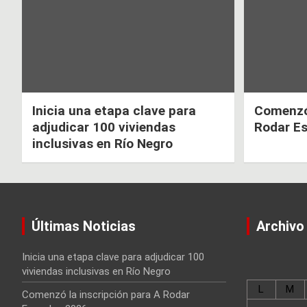
k
p
entradas
Inicia una etapa clave para
Comenzó 
adjudicar 100 viviendas
Rodar E
inclusivas en Río Negro
Últimas Noticias
Archivo
Inicia una etapa clave para adjudicar 100
viviendas inclusivas en Río Negro
L
M
Comenzó la inscripción para A Rodar