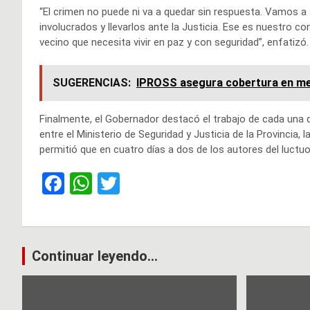
“El crimen no puede ni va a quedar sin respuesta. Vamos a
involucrados y llevarlos ante la Justicia. Ese es nuestro c
vecino que necesita vivir en paz y con seguridad”, enfatizó.
SUGERENCIAS:
IPROSS asegura cobertura en me
Finalmente, el Gobernador destacó el trabajo de cada una d
entre el Ministerio de Seguridad y Justicia de la Provincia, l
permitió que en cuatro días a dos de los autores del luct
F
W
T
a
h
wi
ce
at
tt
b
s
er
Navegación
Continuar leyendo...
o
A
de
o
p