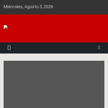
Skip
Miércoles, Agosto 5, 2026
to
content
Noticias 23