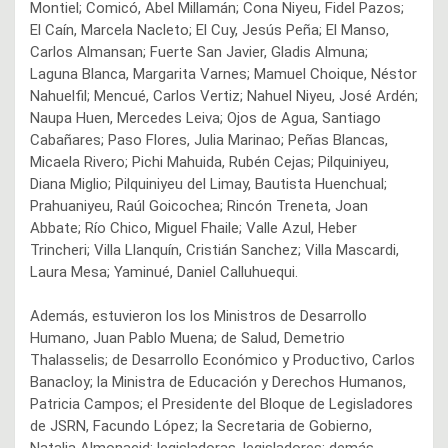
Montiel; Comicó, Abel Millamán; Cona Niyeu, Fidel Pazos;
El Caín, Marcela Nacleto; El Cuy, Jesús Peña; El Manso,
Carlos Almansan; Fuerte San Javier, Gladis Almuna;
Laguna Blanca, Margarita Varnes; Mamuel Choique, Néstor
Nahuelfil; Mencué, Carlos Vertiz; Nahuel Niyeu, José Ardén;
Naupa Huen, Mercedes Leiva; Ojos de Agua, Santiago
Cabañares; Paso Flores, Julia Marinao; Peñas Blancas,
Micaela Rivero; Pichi Mahuida, Rubén Cejas; Pilquiniyeu,
Diana Miglio; Pilquiniyeu del Limay, Bautista Huenchual;
Prahuaniyeu, Raúl Goicochea; Rincón Treneta, Joan
Abbate; Río Chico, Miguel Fhaile; Valle Azul, Heber
Trincheri; Villa Llanquín, Cristián Sanchez; Villa Mascardi,
Laura Mesa; Yaminué, Daniel Calluhuequi.
Además, estuvieron los los Ministros de Desarrollo
Humano, Juan Pablo Muena; de Salud, Demetrio
Thalasselis; de Desarrollo Económico y Productivo, Carlos
Banacloy; la Ministra de Educación y Derechos Humanos,
Patricia Campos; el Presidente del Bloque de Legisladores
de JSRN, Facundo López; la Secretaria de Gobierno,
Natalia Almonacid; legisladoras, legisladores; demás