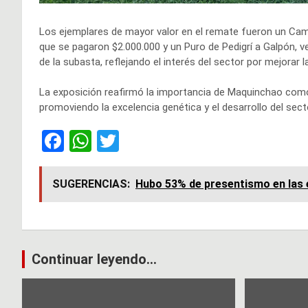
Los ejemplares de mayor valor en el remate fueron un C
que se pagaron $2.000.000 y un Puro de Pedigrí a Galpón, v
de la subasta, reflejando el interés del sector por mejorar 
La exposición reafirmó la importancia de Maquinchao como 
promoviendo la excelencia genética y el desarrollo del sec
F
W
T
a
h
wi
ce
at
tt
SUGERENCIAS:
Hubo 53% de presentismo en las e
b
s
er
o
A
o
p
Navegación
Continuar leyendo...
k
p
de