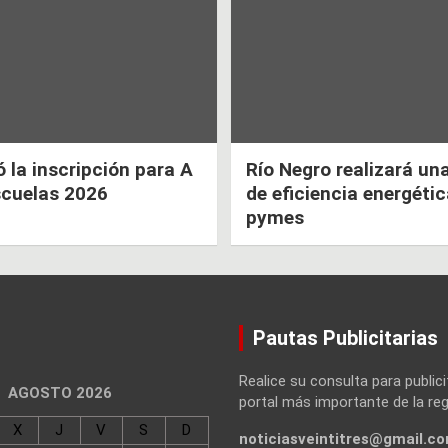
la inscripción para A
Río Negro realizará un
scuelas 2026
de eficiencia energéti
pymes
Pautas Publicitarias
Realice su consulta para publici
AGOSTO 2026
portal más importante de la reg
X
J
V
S
D
noticiasveintitres@gmail.c