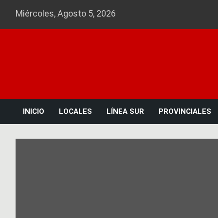
Skip
Miércoles, Agosto 5, 2026
to
content
INICIO
LOCALES
LÍNEA SUR
PROVINCIALES