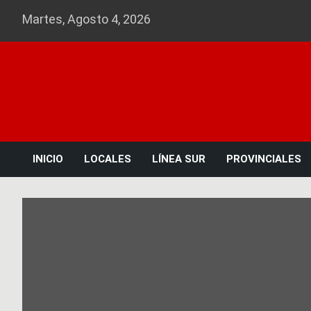
Skip
Martes, Agosto 4, 2026
to
content
INICIO
LOCALES
LÍNEA SUR
PROVINCIALES