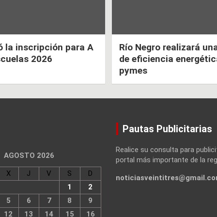
la inscripción para A
Río Negro realizará un
scuelas 2026
de eficiencia energéti
pymes
Pautas Publicitarias
Realice su consulta para publici
AGOSTO 2026
portal más importante de la reg
X
J
V
S
D
noticiasveintitres@gmail.c
1
2
5
6
7
8
9
12
13
14
15
16