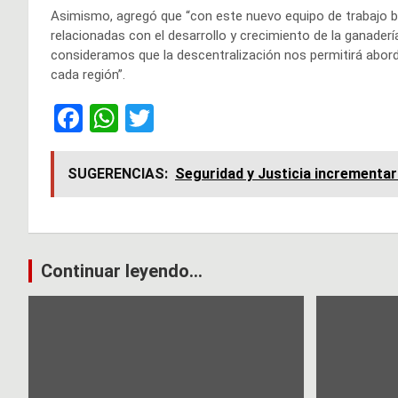
Asimismo, agregó que “con este nuevo equipo de trabajo bu
relacionadas con el desarrollo y crecimiento de la ganader
consideramos que la descentralización nos permitirá abor
cada región”.
F
W
T
a
h
wi
ce
at
tt
SUGERENCIAS:
Seguridad y Justicia incrementar
b
s
er
o
A
o
p
Navegación
Continuar leyendo...
k
p
de
entradas