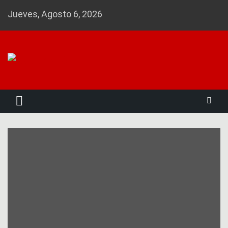
Skip
Jueves, Agosto 6, 2026
to
content
Noticias 23