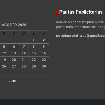
Pautas Publicitarias
Realice su consulta para publici
AGOSTO 2026
portal más importante de la reg
X
J
V
S
D
noticiasveintitres@gmail.c
1
2
5
6
7
8
9
12
13
14
15
16
19
20
21
22
23
26
27
28
29
30
« Jul