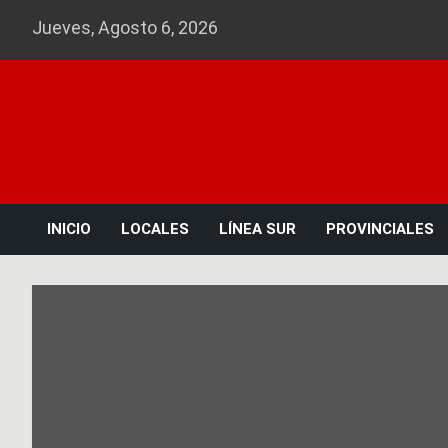
Skip
Jueves, Agosto 6, 2026
to
content
INICIO
LOCALES
LÍNEA SUR
PROVINCIALES