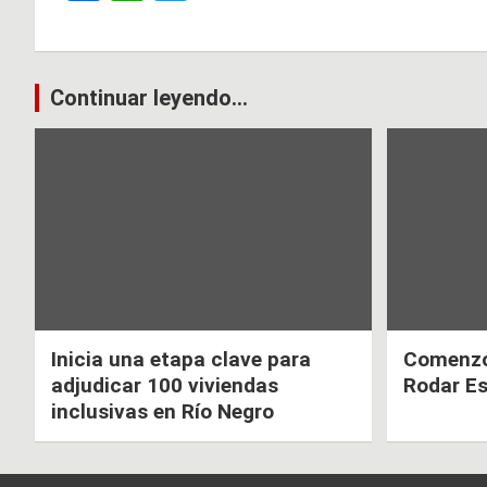
a
h
wi
ce
at
tt
b
s
er
Navegación
Continuar leyendo...
o
A
de
o
p
k
p
entradas
Inicia una etapa clave para
Comenzó 
adjudicar 100 viviendas
Rodar E
inclusivas en Río Negro