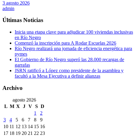
3 agosto 2026
admin
Últimas Noticias
Inicia una etapa clave para adjudicar 100 viviendas inclusivas
en Río Negro
Comenzó la inscripción para A Rodar Escuelas 2026
Río Negro realizará una jornada de eficiencia energética para
pymes
El Gobierno de Río Negro superó las 28.000 recargas de
garrafas
JSRN ratificó a López como presidente de la asamblea y
facultó a la Mesa Ejecutiva a definir alianzas
Archivo
agosto 2026
L
M
X
J
V
S
D
1
2
3
4
5
6
7
8
9
10
11
12
13
14
15
16
17
18
19
20
21
22
23