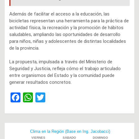
Además de facilitar el acceso a la educación, las
bicicletas representan una herramienta para la práctica de
actividad física, la recreación y la promoción de hábitos
saludables, ampliando las oportunidades de desarrollo
para niños, niñas y adolescentes de distintas localidades
de la provincia.
La propuesta, impulsada a través del Ministerio de
Seguridad y Justicia, refleja cómo el trabajo articulado
entre organismos del Estado y la comunidad puede
generar resultados concretos.
F
W
T
a
h
wi
ce
at
tt
b
s
er
Navegación
o
A
de