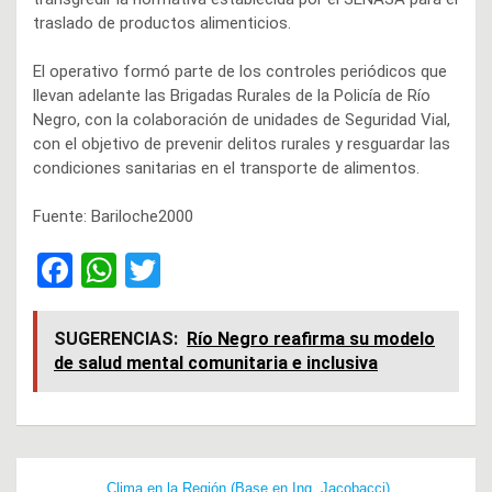
traslado de productos alimenticios.
El operativo formó parte de los controles periódicos que
llevan adelante las Brigadas Rurales de la Policía de Río
Negro, con la colaboración de unidades de Seguridad Vial,
con el objetivo de prevenir delitos rurales y resguardar las
condiciones sanitarias en el transporte de alimentos.
Fuente: Bariloche2000
F
W
T
a
h
wi
ce
at
tt
SUGERENCIAS:
Río Negro reafirma su modelo
de salud mental comunitaria e inclusiva
b
s
er
o
A
o
p
Navegación
k
p