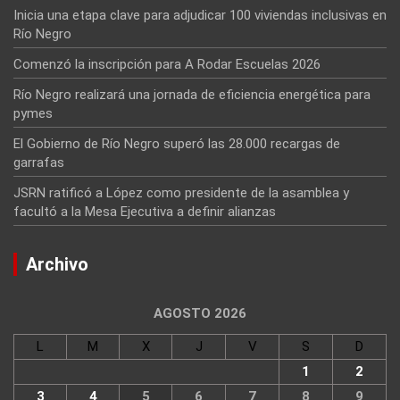
Inicia una etapa clave para adjudicar 100 viviendas inclusivas en
Río Negro
Comenzó la inscripción para A Rodar Escuelas 2026
Río Negro realizará una jornada de eficiencia energética para
pymes
El Gobierno de Río Negro superó las 28.000 recargas de
garrafas
JSRN ratificó a López como presidente de la asamblea y
facultó a la Mesa Ejecutiva a definir alianzas
Archivo
AGOSTO 2026
L
M
X
J
V
S
D
1
2
3
4
5
6
7
8
9