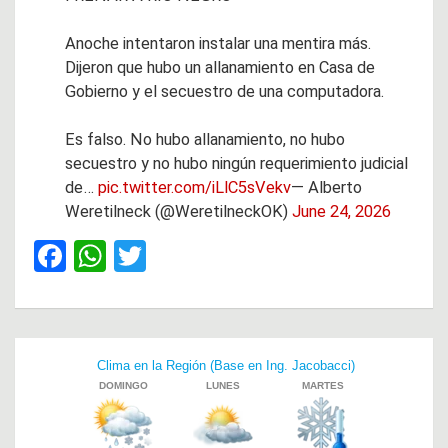
Anoche intentaron instalar una mentira más.
Dijeron que hubo un allanamiento en Casa de
Gobierno y el secuestro de una computadora.
Es falso. No hubo allanamiento, no hubo
secuestro y no hubo ningún requerimiento judicial
de…
pic.twitter.com/iLlC5sVekv
— Alberto
Weretilneck (@WeretilneckOK)
June 24, 2026
F
W
T
a
h
wi
ce
at
tt
b
s
er
Navegación
o
A
de
o
p
entradas
k
p