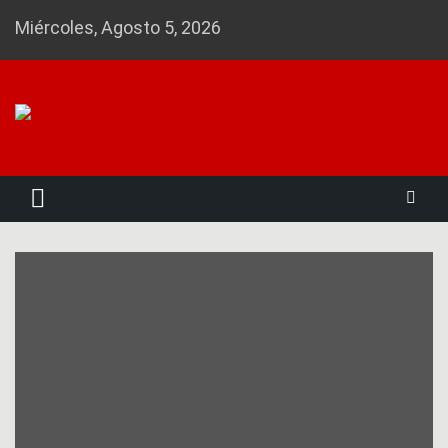
Skip
Miércoles, Agosto 5, 2026
to
content
Noticias 23