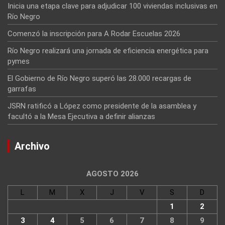
Inicia una etapa clave para adjudicar 100 viviendas inclusivas en
Río Negro
Comenzó la inscripción para A Rodar Escuelas 2026
Río Negro realizará una jornada de eficiencia energética para
pymes
El Gobierno de Río Negro superó las 28.000 recargas de
garrafas
JSRN ratificó a López como presidente de la asamblea y
facultó a la Mesa Ejecutiva a definir alianzas
Archivo
AGOSTO 2026
L
M
X
J
V
S
D
1
2
3
4
5
6
7
8
9