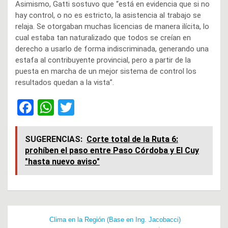
Asimismo, Gatti sostuvo que “está en evidencia que si no
hay control, o no es estricto, la asistencia al trabajo se
relaja. Se otorgaban muchas licencias de manera ilícita, lo
cual estaba tan naturalizado que todos se creían en
derecho a usarlo de forma indiscriminada, generando una
estafa al contribuyente provincial, pero a partir de la
puesta en marcha de un mejor sistema de control los
resultados quedan a la vista”.
F
W
T
a
h
wi
ce
at
tt
SUGERENCIAS:
Corte total de la Ruta 6:
prohíben el paso entre Paso Córdoba y El Cuy
b
s
er
"hasta nuevo aviso"
o
A
o
p
k
p
Navegación