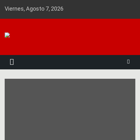
Skip
Viernes, Agosto 7, 2026
to
content
Noticias 23