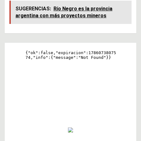
ce
at
tt
SUGERENCIAS:
Río Negro es la provincia
argentina con más proyectos mineros
b
s
er
o
A
o
p
Navegación
k
p
de
entradas