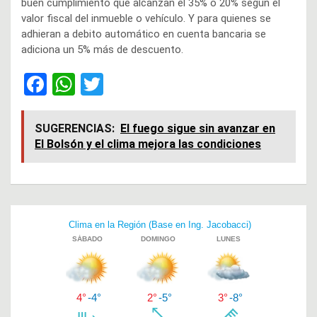
buen cumplimiento que alcanzan el 35% o 20% según el
valor fiscal del inmueble o vehículo. Y para quienes se
adhieran a debito automático en cuenta bancaria se
adiciona un 5% más de descuento.
F
W
T
a
h
wi
ce
at
tt
SUGERENCIAS:
El fuego sigue sin avanzar en
El Bolsón y el clima mejora las condiciones
b
s
er
o
A
o
p
Navegación
k
p
de
entradas