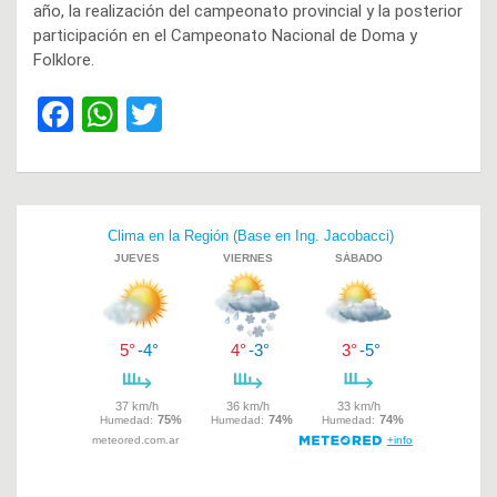
año, la realización del campeonato provincial y la posterior
participación en el Campeonato Nacional de Doma y
Folklore.
F
W
T
a
h
wi
ce
at
tt
b
s
er
Navegación
o
A
de
o
p
entradas
k
p