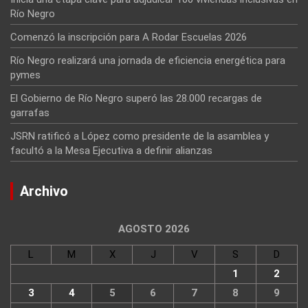
Río Negro
Comenzó la inscripción para A Rodar Escuelas 2026
Río Negro realizará una jornada de eficiencia energética para
pymes
El Gobierno de Río Negro superó las 28.000 recargas de
garrafas
JSRN ratificó a López como presidente de la asamblea y
facultó a la Mesa Ejecutiva a definir alianzas
Archivo
AGOSTO 2026
L
M
X
J
V
S
D
1
2
3
4
5
6
7
8
9