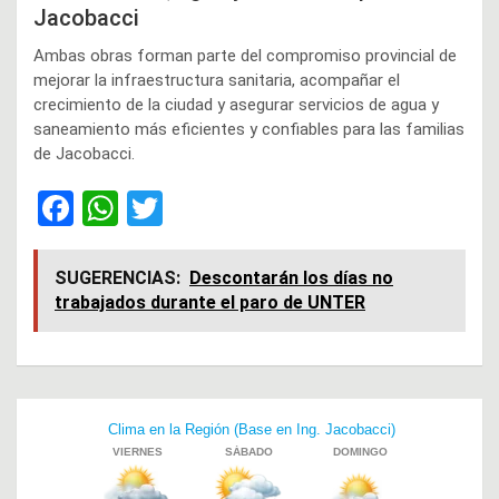
Jacobacci
Ambas obras forman parte del compromiso provincial de
mejorar la infraestructura sanitaria, acompañar el
crecimiento de la ciudad y asegurar servicios de agua y
saneamiento más eficientes y confiables para las familias
de Jacobacci.
F
W
T
a
h
wi
ce
at
tt
SUGERENCIAS:
Descontarán los días no
trabajados durante el paro de UNTER
b
s
er
o
A
o
p
Navegación
k
p
de
entradas