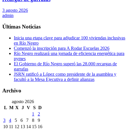
3 agosto 2026
admin
Últimas Noticias
Inicia una etapa clave para adjudicar 100 viviendas inclusivas
en Río Negro
Comenzó la inscripción para A Rodar Escuelas 2026
Río Negro realizará una jornada de eficiencia energética para
pymes
El Gobierno de Río Negro superó las 28.000 recargas de
garrafas
JSRN ratificó a López como presidente de la asamblea y
facultó a la Mesa Ejecutiva a definir alianzas
Archivo
agosto 2026
L
M
X
J
V
S
D
1
2
3
4
5
6
7
8
9
10
11
12
13
14
15
16