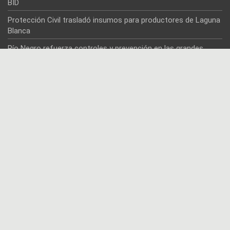
BID
Protección Civil trasladó insumos para productores de Laguna
Blanca
Río Negro refuerza controles y prevención en las grandes
obras energéticas
Tren Patagónico habilitó la venta de pasajes para septiembre
Empresas líderes estadounidenses ponen el foco en Argentina
y en Río Negro
Archivo
AGOSTO 2026
L
M
X
J
V
S
D
1
2
3
4
5
6
7
8
9
10
11
12
13
14
15
16