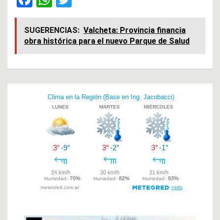
a
h
wi
ce
at
tt
SUGERENCIAS:
Valcheta: Provincia financia
obra histórica para el nuevo Parque de Salud
b
s
er
o
A
o
p
Navegación
k
p
de
entradas