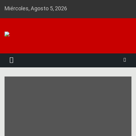
Skip
Miércoles, Agosto 5, 2026
to
content
Noticias 23