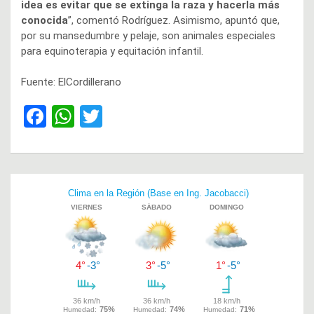
idea es evitar que se extinga la raza y hacerla más
conocida
”, comentó Rodríguez. Asimismo, apuntó que,
por su mansedumbre y pelaje, son animales especiales
para equinoterapia y equitación infantil.
Fuente: ElCordillerano
F
W
T
a
h
wi
ce
at
tt
b
s
er
Navegación
o
A
de
o
p
entradas
k
p