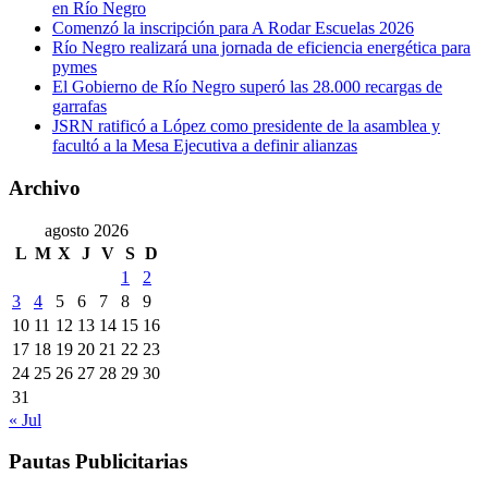
en Río Negro
Comenzó la inscripción para A Rodar Escuelas 2026
Río Negro realizará una jornada de eficiencia energética para
pymes
El Gobierno de Río Negro superó las 28.000 recargas de
garrafas
JSRN ratificó a López como presidente de la asamblea y
facultó a la Mesa Ejecutiva a definir alianzas
Archivo
agosto 2026
L
M
X
J
V
S
D
1
2
3
4
5
6
7
8
9
10
11
12
13
14
15
16
17
18
19
20
21
22
23
24
25
26
27
28
29
30
31
« Jul
Pautas Publicitarias