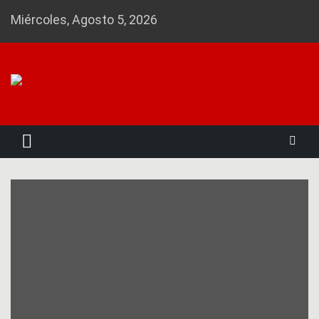
Skip
Miércoles, Agosto 5, 2026
to
content
Noticias 23