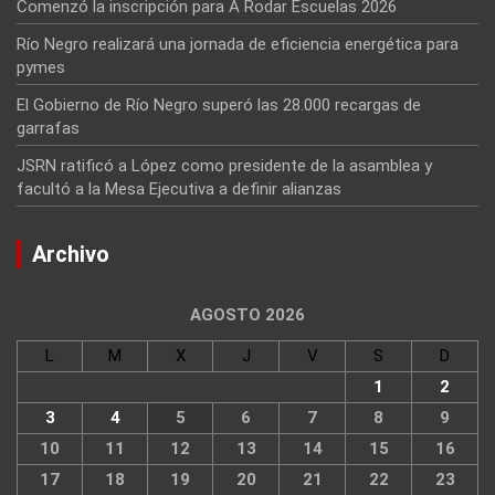
Comenzó la inscripción para A Rodar Escuelas 2026
Río Negro realizará una jornada de eficiencia energética para
pymes
El Gobierno de Río Negro superó las 28.000 recargas de
garrafas
JSRN ratificó a López como presidente de la asamblea y
facultó a la Mesa Ejecutiva a definir alianzas
Archivo
AGOSTO 2026
L
M
X
J
V
S
D
1
2
3
4
5
6
7
8
9
10
11
12
13
14
15
16
17
18
19
20
21
22
23