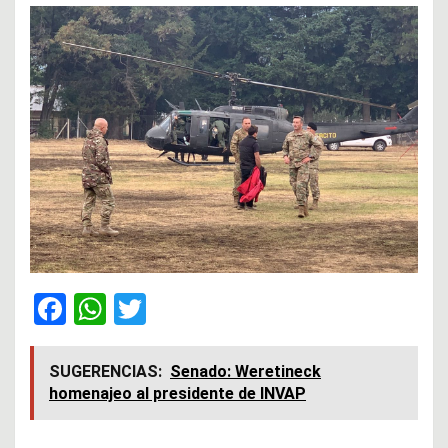
F
W
T
a
h
wi
ce
at
tt
SUGERENCIAS:
Senado: Weretineck
homenajeo al presidente de INVAP
b
s
er
o
A