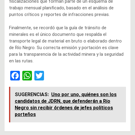
fiscalizaciones que forman parte de un esquema de
trabajo mensual planificado, basado en el análisis de
puntos críticos y reportes de infracciones previas.
Finalmente, se recordó que la guía de tránsito de
minerales es el único documento que respalda el
transporte legal de material en bruto o elaborado dentro
de Río Negro. Su correcta emisión y portación es clave
para la transparencia de la actividad minera y la seguridad
en las rutas.
F
W
T
a
h
wi
ce
at
tt
SUGERENCIAS:
Uno por uno, quiénes son los
candidatos de JDRN, que defenderán a Río
b
s
er
Negro sin recibir órdenes de jefes políticos
o
A
porteños
o
p
k
p