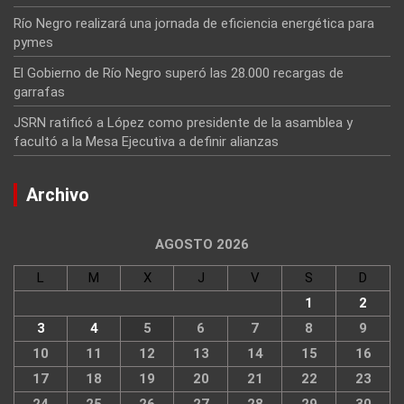
Río Negro realizará una jornada de eficiencia energética para
pymes
El Gobierno de Río Negro superó las 28.000 recargas de
garrafas
JSRN ratificó a López como presidente de la asamblea y
facultó a la Mesa Ejecutiva a definir alianzas
Archivo
AGOSTO 2026
L
M
X
J
V
S
D
1
2
3
4
5
6
7
8
9
10
11
12
13
14
15
16
17
18
19
20
21
22
23
24
25
26
27
28
29
30