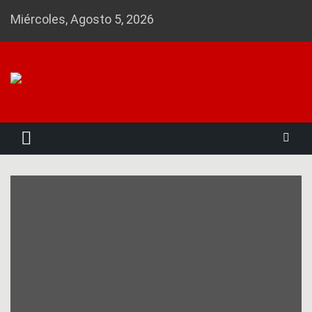
Skip
Miércoles, Agosto 5, 2026
to
content
Noticias 23