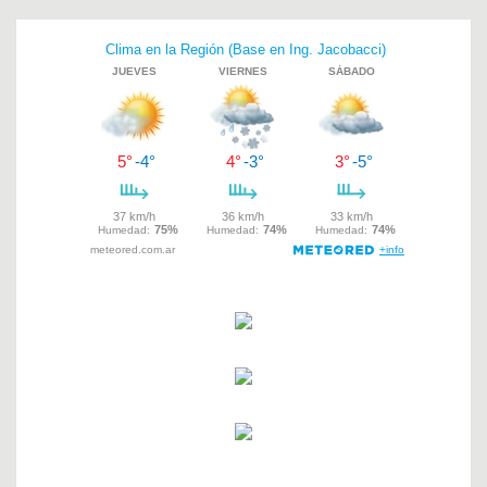
Navegación
de
entradas