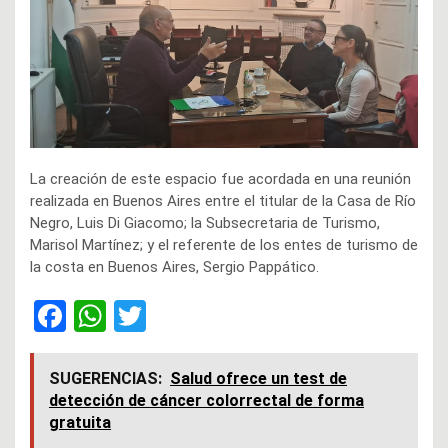
La creación de este espacio fue acordada en una reunión
realizada en Buenos Aires entre el titular de la Casa de Río
Negro, Luis Di Giacomo; la Subsecretaria de Turismo,
Marisol Martínez; y el referente de los entes de turismo de
la costa en Buenos Aires, Sergio Pappático.
F
W
T
a
h
wi
ce
at
tt
SUGERENCIAS:
Salud ofrece un test de
detección de cáncer colorrectal de forma
b
s
er
gratuita
o
A