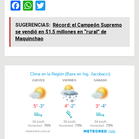
F
W
T
a
h
wi
ce
at
tt
SUGERENCIAS:
Récord: el Campeón Supremo
se vendió en $1.5 millones en “rural” de
b
s
er
Maquinchao
o
A
o
p
k
p
Navegación
de
entradas