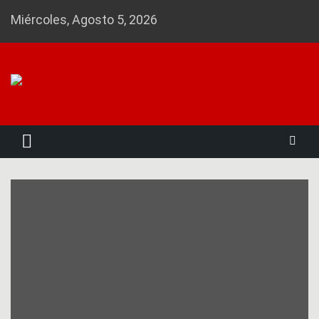
Skip
Miércoles, Agosto 5, 2026
to
content
Noticias 23