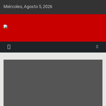
Skip
Miércoles, Agosto 5, 2026
to
content
Noticias 23