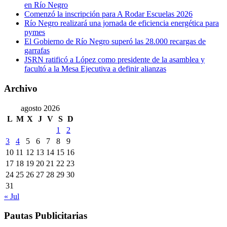
en Río Negro
Comenzó la inscripción para A Rodar Escuelas 2026
Río Negro realizará una jornada de eficiencia energética para
pymes
El Gobierno de Río Negro superó las 28.000 recargas de
garrafas
JSRN ratificó a López como presidente de la asamblea y
facultó a la Mesa Ejecutiva a definir alianzas
Archivo
agosto 2026
L
M
X
J
V
S
D
1
2
3
4
5
6
7
8
9
10
11
12
13
14
15
16
17
18
19
20
21
22
23
24
25
26
27
28
29
30
31
« Jul
Pautas Publicitarias