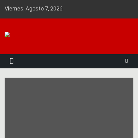
Skip
Viernes, Agosto 7, 2026
to
content
Noticias 23