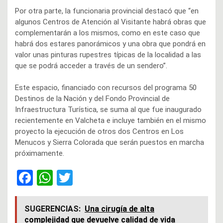
Por otra parte, la funcionaria provincial destacó que “en
algunos Centros de Atención al Visitante habrá obras que
complementarán a los mismos, como en este caso que
habrá dos estares panorámicos y una obra que pondrá en
valor unas pinturas rupestres típicas de la localidad a las
que se podrá acceder a través de un sendero”.
Este espacio, financiado con recursos del programa 50
Destinos de la Nación y del Fondo Provincial de
Infraestructura Turística, se suma al que fue inaugurado
recientemente en Valcheta e incluye también en el mismo
proyecto la ejecución de otros dos Centros en Los
Menucos y Sierra Colorada que serán puestos en marcha
próximamente.
F
W
T
a
h
wi
ce
at
tt
SUGERENCIAS:
Una cirugía de alta
complejidad que devuelve calidad de vida