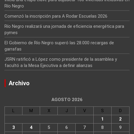
Río Negro
Comenzó la inscripción para A Rodar Escuelas 2026
Río Negro realizará una jornada de eficiencia energética para
pymes
El Gobierno de Río Negro superó las 28.000 recargas de
garrafas
JSRN ratificó a López como presidente de la asamblea y
facultó a la Mesa Ejecutiva a definir alianzas
Archivo
AGOSTO 2026
L
M
X
J
V
S
D
1
2
3
4
5
6
7
8
9