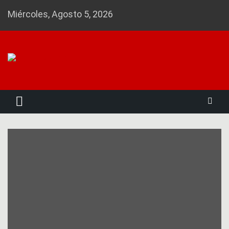
Skip
Miércoles, Agosto 5, 2026
to
content
Noticias 23