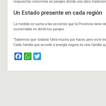
respuestas concretas en parajes donde una obra tradicion
Un Estado presente en cada región
La medida se suma a las acciones que la Provincia viene de
sustentable en distintos parajes.
“Sabemos que todavía falta mucho por hacer, pero este es e
Cada familia que accede a energía segura es una familia que
F
W
T
a
h
wi
ce
at
tt
b
s
er
Navegación
o
A
de
o
p
k
p
entradas