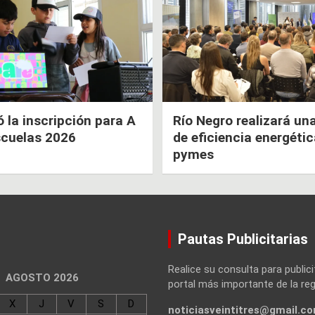
la inscripción para A
Río Negro realizará un
scuelas 2026
de eficiencia energéti
pymes
Pautas Publicitarias
Realice su consulta para publici
AGOSTO 2026
portal más importante de la reg
X
J
V
S
D
noticiasveintitres@gmail.c