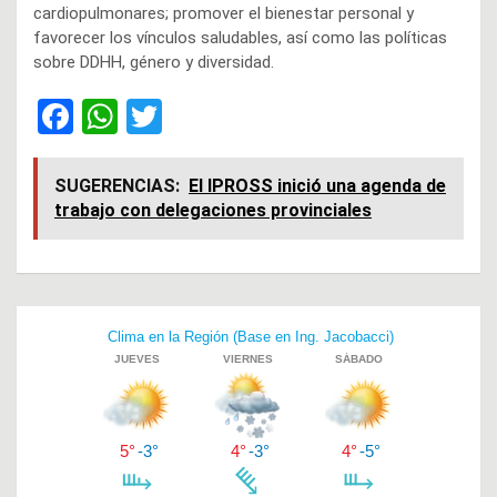
cardiopulmonares; promover el bienestar personal y
favorecer los vínculos saludables, así como las políticas
sobre DDHH, género y diversidad.
F
W
T
a
h
wi
ce
at
tt
SUGERENCIAS:
El IPROSS inició una agenda de
trabajo con delegaciones provinciales
b
s
er
o
A
o
p
Navegación
k
p
de
entradas