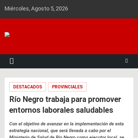
Skip
Miércoles, Agosto 5, 2026
to
content
Noticias 23
DESTACADOS
PROVINCIALES
Río Negro trabaja para promover
entornos laborales saludables
Con el objetivo de avanzar en la implementación de esta
estrategia nacional, que será llevada a cabo por el
Ministerio de Salud de Río Negro como ejecutor local, se