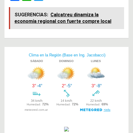
a
h
wi
ce
at
tt
SUGERENCIAS:
Calcatreu dinamiza la
economía regional con fuerte compre local
b
s
er
o
A
o
p
Navegación
k
p
de
entradas