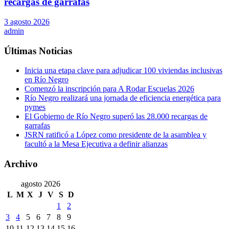
recargas de garrafas
3 agosto 2026
admin
Últimas Noticias
Inicia una etapa clave para adjudicar 100 viviendas inclusivas
en Río Negro
Comenzó la inscripción para A Rodar Escuelas 2026
Río Negro realizará una jornada de eficiencia energética para
pymes
El Gobierno de Río Negro superó las 28.000 recargas de
garrafas
JSRN ratificó a López como presidente de la asamblea y
facultó a la Mesa Ejecutiva a definir alianzas
Archivo
agosto 2026
L
M
X
J
V
S
D
1
2
3
4
5
6
7
8
9
10
11
12
13
14
15
16